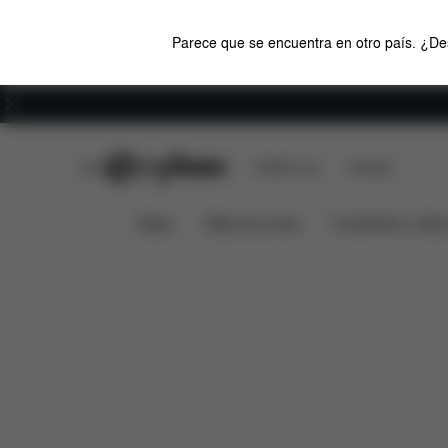
Parece que se encuentra en otro país. ¿Des
Carreras
CYBEX Club
CYBEX Live
Tiendas
Minisaco cubrepiés Platinum para el invierno
News
Sillas de coche
Cochecitos y silla