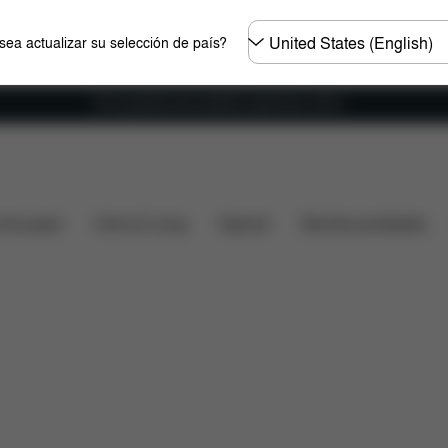
Seleccione
ea actualizar su selección de país?
el
país
Envío gratuito para pedidos superiores a 60 €.
Características
Medidas
Descargas
Piezas de r
s de paseo
Home & Living
Deporte
Mochila portabebés