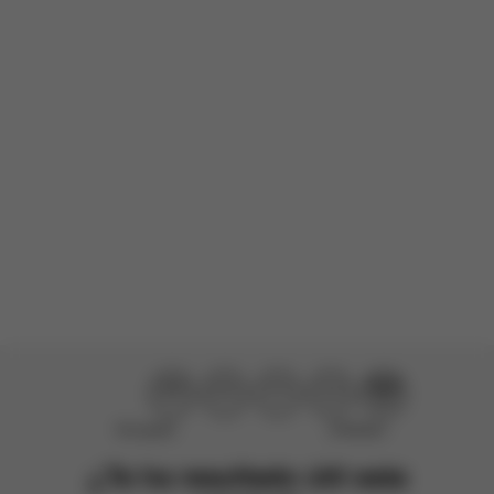
cómoda y fácil de usar. El asiento es acogedor para el bebé y
todo parece bien pensado. En general, estoy muy satisfecho
con mi compra...
Leer más
Producto Reseñado:
Mios Seat Pack - Sepia Black
Traducido del inglés por AWS
Ver original
Cargar más comentarios
No ayudó
¡Perfecto!
¿Te ha resultado útil esta