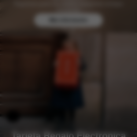
Regístrese gratis hoy mismo y asegúrese ventajas
exclusivas.
Más información
Ayuda y comentarios
Tarjeta Regalo Electrónica