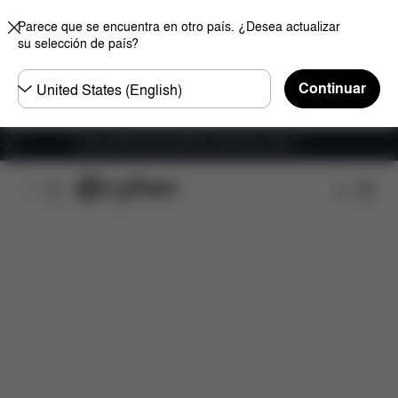
Parece que se encuentra en otro país. ¿Desea actualizar
su selección de país?
Seleccione
Continuar
el
país
Envío gratuito para pedidos superiores a 60 €.
Características
Medidas
¿Qué incluye?
Des