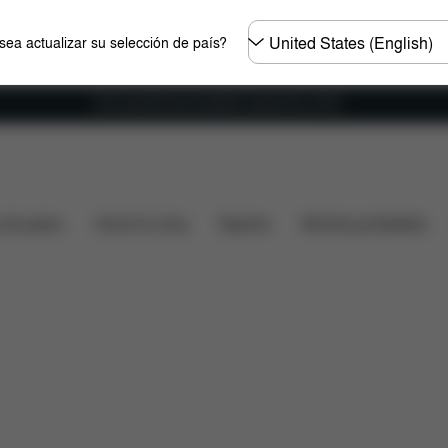
Seleccione
ea actualizar su selección de país?
el
país
Envío gratuito para pedidos superiores a 60 €.
tes
Piezas de recambio
Valoraciones
s de paseo
Home & Living
Deporte
Mochila portabebés