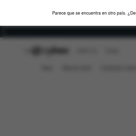
Parece que se encuentra en otro país. ¿Des
Carreras
CYBEX Club
CYBEX Live
Tiendas
Preguntas frecuen
SACO CUBREPIÉS GOLD
News
Sillas de coche
Cochecitos y silla