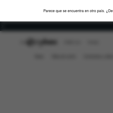
Parece que se encuentra en otro país. ¿Des
Carreras
CYBEX Club
CYBEX Live
Tiendas
Descargas
Piezas de recam
Esquíes Priam
News
Sillas de coche
Cochecitos y silla