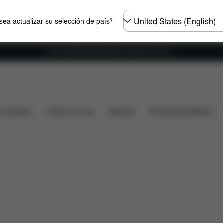
Seleccione
ea actualizar su selección de país?
el
país
Envío gratuito para pedidos superiores a 60 €.
bio
Valoraciones
s de paseo
Home & Living
Deporte
Mochila portabebés