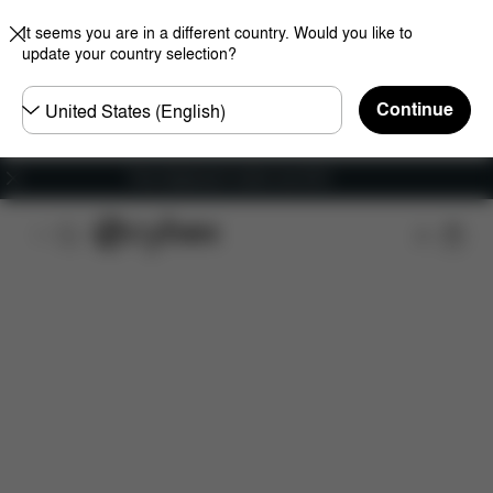
It seems you are in a different country. Would you like to
update your country selection?
Choose
Continue
country
Free shipping for orders over 60 €
Features
Dimensions
What's included?
Do