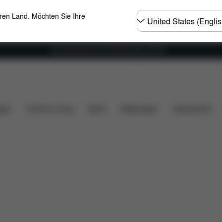
Land
eren Land. Möchten Sie Ihre
wählen
Versandkostenfrei für Bestellungen ab 60 €
t
Maße
Lieferumfang
Downloads
FAQ
Ers
gen
Home & Living
Sport
Babytragen
Accessoires