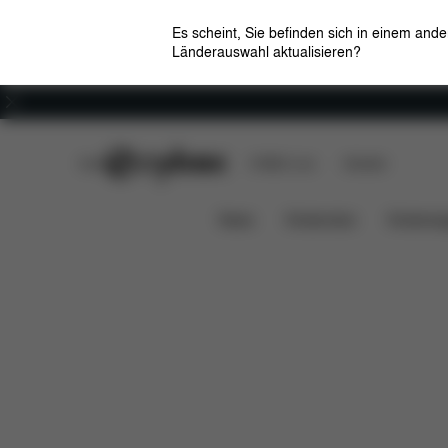
Es scheint, Sie befinden sich in einem and
Länderauswahl aktualisieren?
Karriere
CYBEX Club
CYBEX Live
Händler
Pallas 2-Fix
Features
Fahrzeugkompatibilitä
News
Kindersitze
Kinderwa