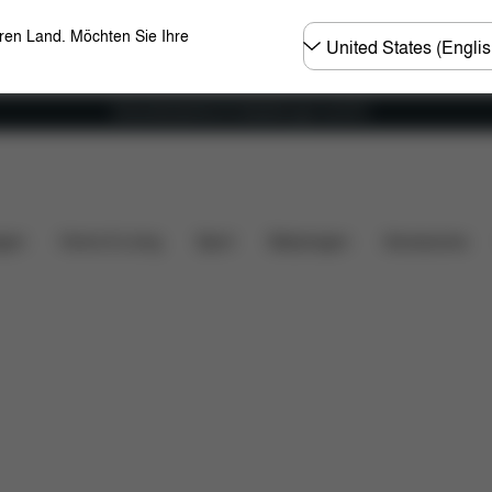
Land
eren Land. Möchten Sie Ihre
wählen
Versandkostenfrei für Bestellungen ab 60 €
Bewertungen
gen
Home & Living
Sport
Babytragen
Accessoires