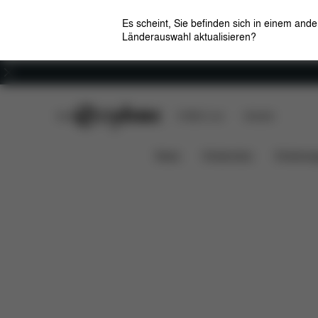
Es scheint, Sie befinden sich in einem and
Länderauswahl aktualisieren?
Karriere
CYBEX Club
CYBEX Live
Händler
Maße
FAQ
Ersatzteile
SNOGGA MINI
News
Kindersitze
Kinderwa