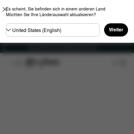
Es scheint, Sie befinden sich in einem anderen Land.
Möchten Sie Ihre Länderauswahl aktualisieren?
Land
Weiter
wählen
Versandkostenfrei für Bestellungen ab 60 €
Downloads
Ersatzteile
Bewertungen