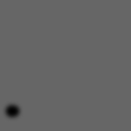
ES
Ich teile das für meine Mitmütter, weil ich weiß, dass wir alle
ständig Kinderwagen recherchieren. Als Teil des Stellar Panels
habe ich das Balios S Lux + Cloud G Pro Reisesystem
ausprobieren dürfen und ich war tatsächlich wirklich
beeindruckt. Ich ...
Mehr lesen
Incentiviert
Bewertetes Produkt:
Balios S Lux - Moon Black (Black Frame)
Übersetzt aus Englisch von AWS
Original ansehen
Hilfe & Feedback
Weitere Bewertungen