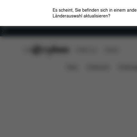
Es scheint, Sie befinden sich in einem and
Länderauswahl aktualisieren?
Karriere
CYBEX Club
CYBEX Live
Händler
Features
Maße
Lieferumfang
LIBELLE
News
Kindersitze
Kinderwa