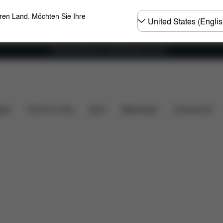
Land
eren Land. Möchten Sie Ihre
wählen
Versandkostenfrei für Bestellungen ab 60 €
Downloads
FAQ
Ersatzteile
Bewertungen
gen
Home & Living
Sport
Babytragen
Accessoires