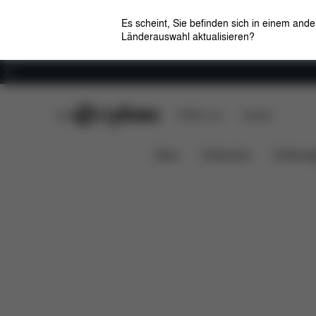
Es scheint, Sie befinden sich in einem and
Länderauswahl aktualisieren?
Karriere
CYBEX Club
CYBEX Live
Händler
Features
Maße
Dow
GOLD FUSSSACK
News
Kindersitze
Kinderwa