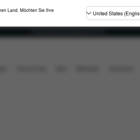
Land
eren Land. Möchten Sie Ihre
wählen
Versandkostenfrei für Bestellungen ab 60 €
nloads
Ersatzteile
Bewertungen
gen
Home & Living
Sport
Babytragen
Accessoires