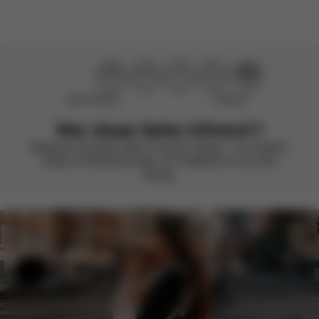
Nicht hilfreich
Hilfreich
War diese Seite hilfreich?
Bewerten Sie diese Seite mit einem Smiley – wir arbeiten
stetig an Verbesserungen. Ihr Feedback ist uns sehr
wichtig.
Hilfe & Feedback