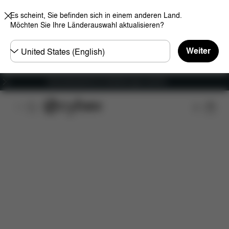
Es scheint, Sie befinden sich in einem anderen Land.
Möchten Sie Ihre Länderauswahl aktualisieren?
Land
Weiter
wählen
Versandkostenfrei für Bestellungen ab 60 €
Features
Fahrzeugkompatibilität
Maße
Lief