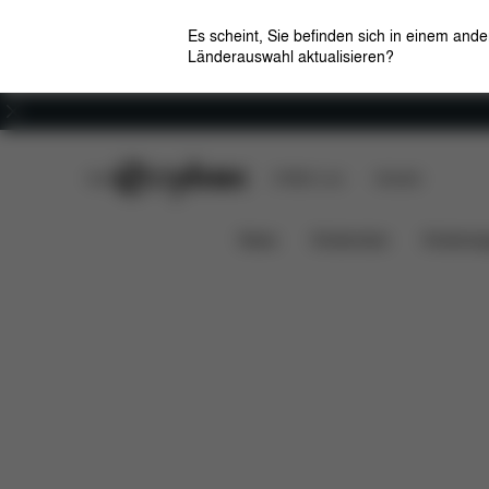
Es scheint, Sie befinden sich in einem and
Länderauswahl aktualisieren?
Karriere
CYBEX Club
CYBEX Live
Händler
Maße
Ersatzteile
Bewertu
Shopper Bag
News
Kindersitze
Kinderwa