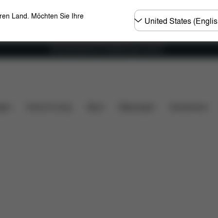
Land
eren Land. Möchten Sie Ihre
wählen
Versandkostenfrei für Bestellungen ab 60 €
ngen
gen
Home & Living
Sport
Babytragen
Accessoires