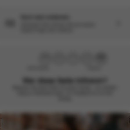
Noch mehr entdecken
Interesse? Dann können Sie auf unserer
Explore Page mehr erfahren.
Nicht hilfreich
Hilfreich
War diese Seite hilfreich?
Bewerten Sie diese Seite mit einem Smiley – wir arbeiten
stetig an Verbesserungen. Ihr Feedback ist uns sehr
wichtig.