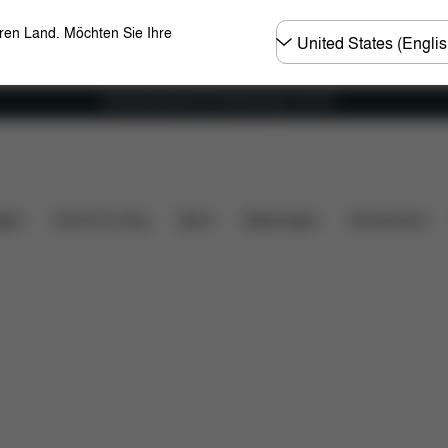
Land
eren Land. Möchten Sie Ihre
wählen
Versandkostenfrei für Bestellungen ab 60 €
Downloads
FAQ
Ersatzteile
Bewertungen
gen
Home & Living
Sport
Babytragen
Accessoires