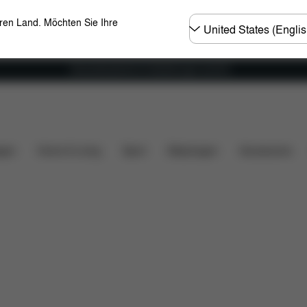
Land
eren Land. Möchten Sie Ihre
wählen
Versandkostenfrei für Bestellungen ab 60 €
tzteile
Bewertungen
gen
Home & Living
Sport
Babytragen
Accessoires