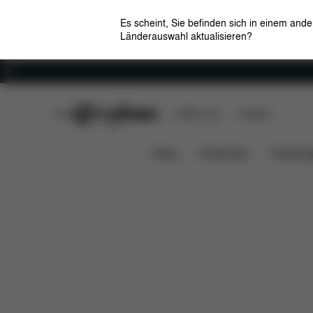
Es scheint, Sie befinden sich in einem and
Länderauswahl aktualisieren?
Karriere
CYBEX Club
CYBEX Live
Händler
Ersa
BABYSCHALEN ADAPTER MELIO LINE
News
Kindersitze
Kinderwa