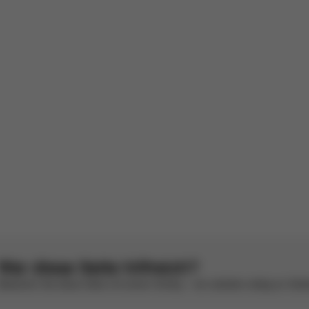
infach zu installieren
llation am Kinderwagen Anschließend können Sie den Autositz einfach 
io 2-Kinderwagen.
 Dank für dein positives Feedback!
anzösisch von AWS
Original ansehen
ame}}s
1
2
3
4
5
War diese Seite hilfreich?
Bewerten Sie diese Seite mit einem Smiley – wir arbeiten stetig an Ver