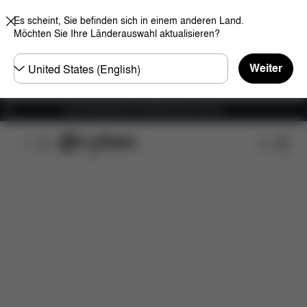
Es scheint, Sie befinden sich in einem anderen Land.
Möchten Sie Ihre Länderauswahl aktualisieren?
Land
Weiter
wählen
Versandkostenfrei für Bestellungen ab 60 €
Features
Maße
Lieferumfang
Downloads