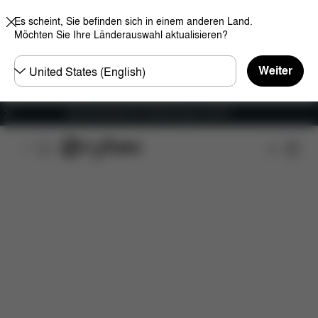
Es scheint, Sie befinden sich in einem anderen Land.
Möchten Sie Ihre Länderauswahl aktualisieren?
Land
Weiter
wählen
Versandkostenfrei für Bestellungen ab 60 €
Features
Lieferumfang
Downloads
Ersatztei