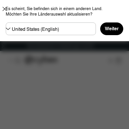
Es scheint, Sie befinden sich in einem anderen Land.
Möchten Sie Ihre Länderauswahl aktualisieren?
Land
Weiter
wählen
Versandkostenfrei für Bestellungen ab 60 €
Ersatzteile
Bewertungen