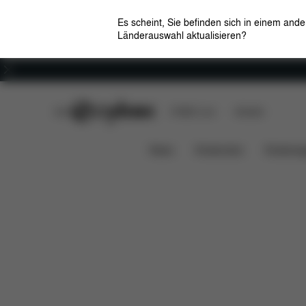
Es scheint, Sie befinden sich in einem and
Länderauswahl aktualisieren?
Karriere
CYBEX Club
CYBEX Live
Händler
Features
Lieferumfang
Priam 3 Sitzpaket
News
Kindersitze
Kinderwa