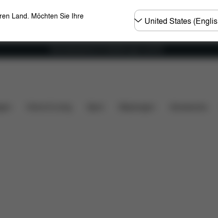
Land
eren Land. Möchten Sie Ihre
wählen
Versandkostenfrei für Bestellungen ab 60 €
Downloads
Ersatzteile
Bewertungen
gen
Home & Living
Sport
Babytragen
Accessoires