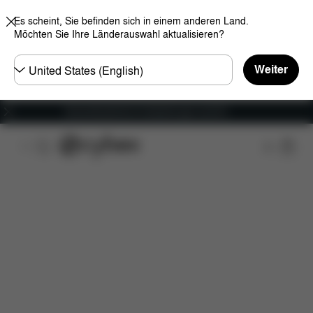
Es scheint, Sie befinden sich in einem anderen Land.
Möchten Sie Ihre Länderauswahl aktualisieren?
Land
Weiter
wählen
Versandkostenfrei für Bestellungen ab 60 €
Lieferumfang
Ersatzteile
Bewertungen