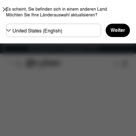
Es scheint, Sie befinden sich in einem anderen Land.
Möchten Sie Ihre Länderauswahl aktualisieren?
Land
Weiter
wählen
Versandkostenfrei für Bestellungen ab 60 €
Features
Maße
Lieferumfang
Downloads