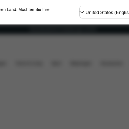
Land
eren Land. Möchten Sie Ihre
wählen
Versandkostenfrei für Bestellungen ab 60 €
Konfiguration
Downloads
Ersatzteile
Bewert
gen
Home & Living
Sport
Babytragen
Accessoires