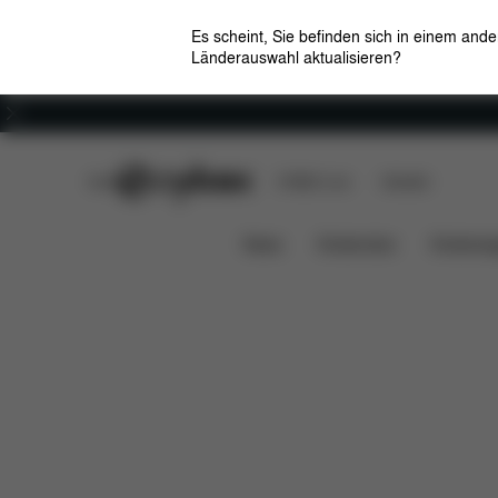
Es scheint, Sie befinden sich in einem and
Länderauswahl aktualisieren?
Karriere
CYBEX Club
CYBEX Live
Händler
Übersicht
Features
AVI SPIN TRAVEL SET
News
Kindersitze
Kinderwa