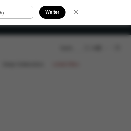
Weiter
Suche
DE
ungen
1.164,75 €
Design Collaborations
Limited Offers