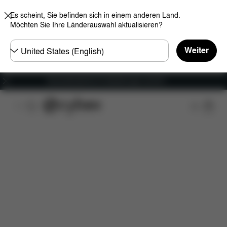
Es scheint, Sie befinden sich in einem anderen Land.
Möchten Sie Ihre Länderauswahl aktualisieren?
Land
Weiter
wählen
Versandkostenfrei für Bestellungen ab 60 €
Features
Fahrzeugkompatibilität
Maße
Lief