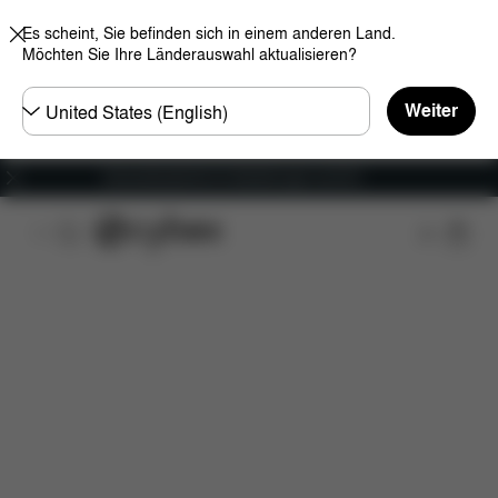
Es scheint, Sie befinden sich in einem anderen Land.
Möchten Sie Ihre Länderauswahl aktualisieren?
Land
Weiter
wählen
Versandkostenfrei für Bestellungen ab 60 €
Features
Fahrzeugkompatibilität
Maße
Lief