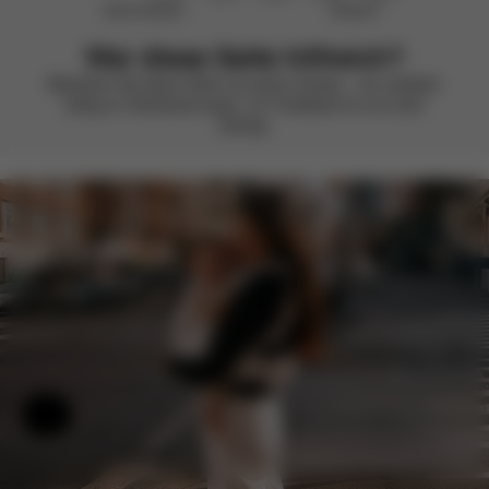
Nicht hilfreich
Hilfreich
War diese Seite hilfreich?
Bewerten Sie diese Seite mit einem Smiley – wir arbeiten
stetig an Verbesserungen. Ihr Feedback ist uns sehr
wichtig.
Hilfe & Feedback