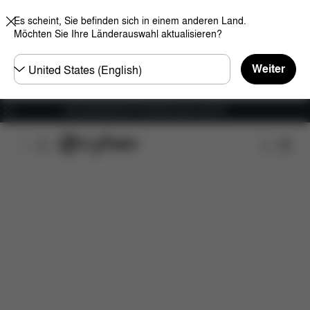
Es scheint, Sie befinden sich in einem anderen Land.
Möchten Sie Ihre Länderauswahl aktualisieren?
Land
Weiter
wählen
Versandkostenfrei für Bestellungen ab 60 €
Features
Fahrzeugkompatibilität
Maße
Lief