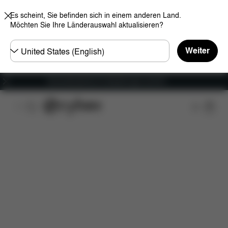
Es scheint, Sie befinden sich in einem anderen Land.
Möchten Sie Ihre Länderauswahl aktualisieren?
Land
Weiter
wählen
Versandkostenfrei für Bestellungen ab 60 €
Features
Fahrzeugkompatibilität
Maße
Lief