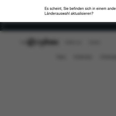
Es scheint, Sie befinden sich in einem and
Länderauswahl aktualisieren?
Karriere
CYBEX Club
CYBEX Live
Händler
Downloads
Ersatzteile
Bewer
Kid Board
News
Kindersitze
Kinderwa