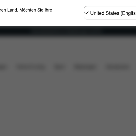
Land
eren Land. Möchten Sie Ihre
wählen
Versandkostenfrei für Bestellungen ab 60 €
tungen
gen
Home & Living
Sport
Babytragen
Accessoires