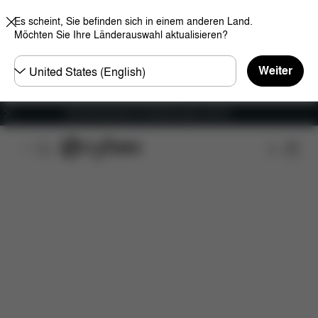
Es scheint, Sie befinden sich in einem anderen Land.
Möchten Sie Ihre Länderauswahl aktualisieren?
Land
Weiter
wählen
Versandkostenfrei für Bestellungen ab 60 €
Lieferumfang
Downloads
Ersatzteile
Bewer