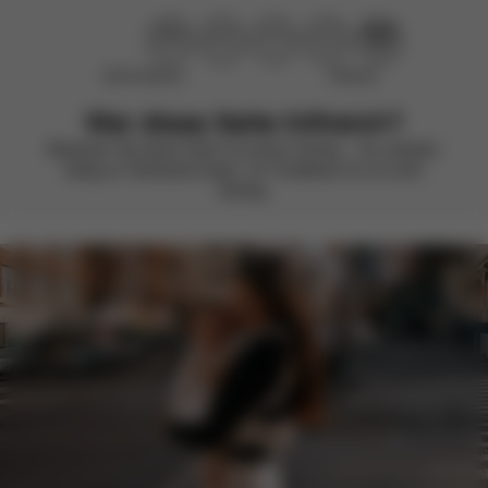
Nicht hilfreich
Hilfreich
War diese Seite hilfreich?
Bewerten Sie diese Seite mit einem Smiley – wir arbeiten
stetig an Verbesserungen. Ihr Feedback ist uns sehr
wichtig.