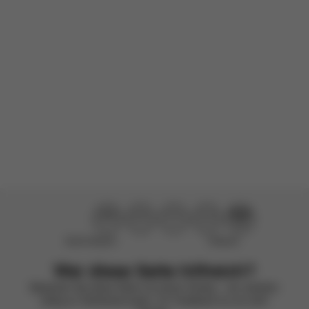
Nichts worüber man sich beschweren könnte
Bewertetes Produkt:
Talos S Lux - Stone Grey (Black Frame)
Übersetzt aus Französisch von AWS
Original ansehen
Weitere Bewertungen
laden
Nicht hilfreich
Hilfreich
War diese Seite hilfreich?
Bewerten Sie diese Seite mit einem Smiley – wir arbeiten
stetig an Verbesserungen. Ihr Feedback ist uns sehr