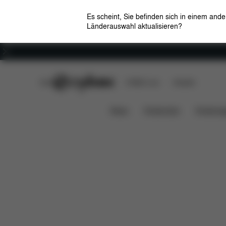
Es scheint, Sie befinden sich in einem and
Länderauswahl aktualisieren?
Karriere
CYBEX Club
CYBEX Live
Händler
Features
Maße
Lief
ZENO SITZPAKET
News
Kindersitze
Kinderwa