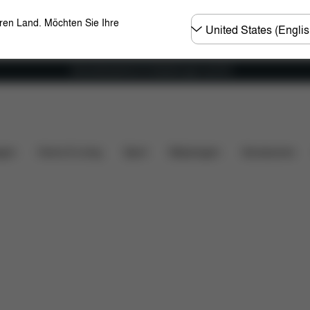
Land
eren Land. Möchten Sie Ihre
wählen
Versandkostenfrei für Bestellungen ab 60 €
erumfang
Downloads
FAQ
Ersatzteile
Bewertu
gen
Home & Living
Sport
Babytragen
Accessoires