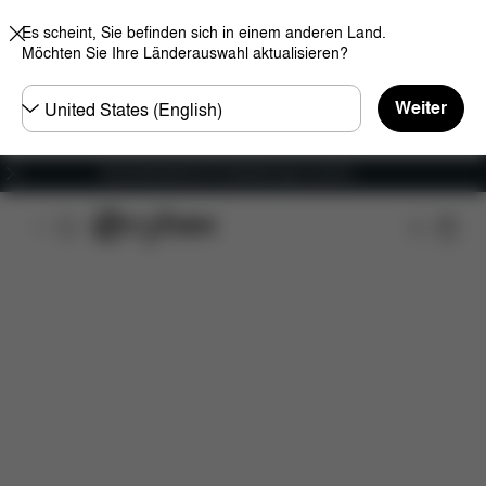
Es scheint, Sie befinden sich in einem anderen Land.
Möchten Sie Ihre Länderauswahl aktualisieren?
Land
Weiter
wählen
Versandkostenfrei für Bestellungen ab 60 €
Features
Lieferumfang
Downloads
Ersatztei