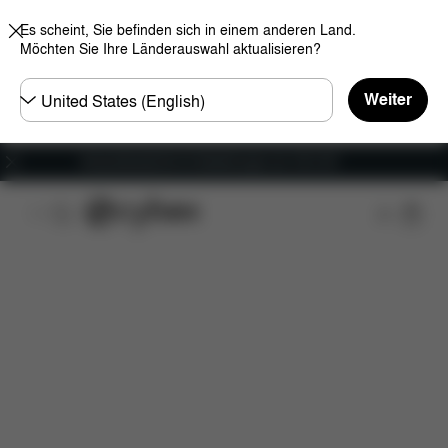
Es scheint, Sie befinden sich in einem anderen Land.
Möchten Sie Ihre Länderauswahl aktualisieren?
Land
Weiter
wählen
Versandkostenfrei für Bestellungen ab 100 CHF
Design
Strollers
Accessories