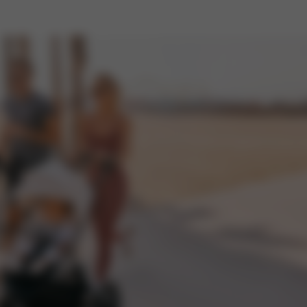
N
ning.