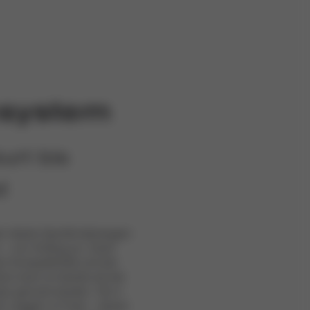
esystem
urt bis
d
der ideale Sportkinderwagen
en – von Anfang an. Dank
m Kompatibilität und der
ion kann er bereits ab der
po genutzt werden. Ob in
im Joggen im Park – dieser