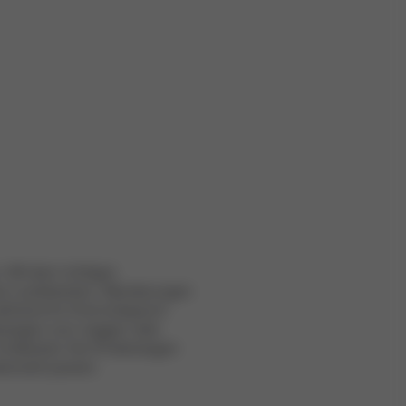
. Mit dem richtigen
re Laufstrecken, Wanderungen
hrend Ihr Kind entspannt
derwagen zum Joggen oder
Entdecken Sie Kinderwagen
bensstil passen.