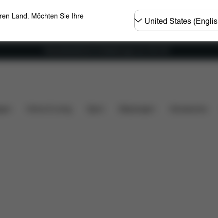
Land
eren Land. Möchten Sie Ihre
wählen
Versandkostenfrei für Bestellungen ab 100 CHF
rt Strollers
FAQ
gen
Home & Living
Sport
Babytragen
Accessoires