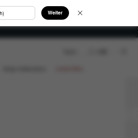
Weiter
Suche
DE
Design Collaborations
Limited Offers
SPORT
KINDERWAG