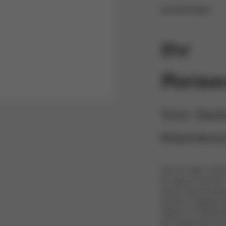
Sportkinderwagen
Ihr
Reis
Von Geb
Kleinkin
Der Avi Spin ist 
für aktive Famili
seiner Reisesyste
flachen Liegeposit
Geburt im Gehtem
der Stadt oder be