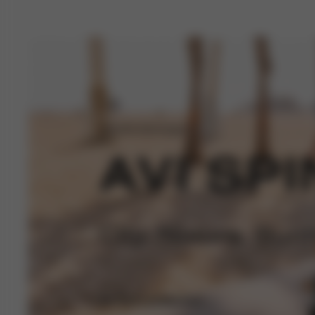
Sportkinderwagen
AVI SPI
City. Nature. Run
Avi Spin entdecken