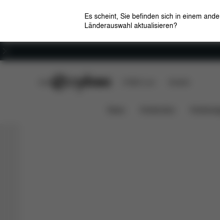
Es scheint, Sie befinden sich in einem and
Länderauswahl aktualisieren?
Karriere
CYBEX Club
CYBEX Live
Händler
Avi Spin
Zeno Bike
Spo
CYBEX SPORT
News
Kindersitze
Kinderwa