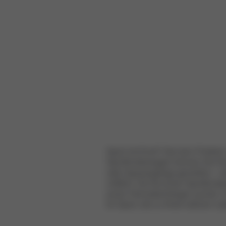
Sport mit Kind? Gar kein Problem
Sportkinderwagen können Sie Ih
oder Spaziergänge genießen – wä
mitfährt. Ob Sie einen Sportkin
einen Fahrradanhänger suchen: 
für Sport, die zu Ihrem aktiven Le