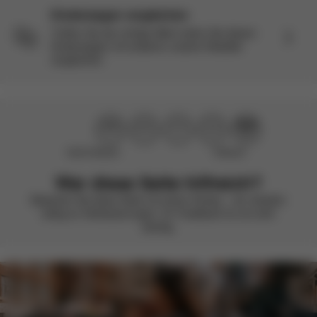
Kinderwagen vergleichen
Treffen Sie die richtige Wahl indem Sie diesen
Kinderwagen mit anderen unserer Modelle
vergleichen.
Nicht hilfreich
Hilfreich
War diese Seite hilfreich?
Bewerten Sie diese Seite mit einem Smiley – wir arbeiten
stetig an Verbesserungen. Ihr Feedback ist uns sehr
wichtig.