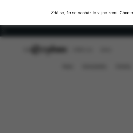
Zdá se, že se nacházíte v jiné zemi. Chcet
Kariéra
CYBEX Club
CYBEX Live
Stores
Solution B2 i-Fix
Funkce
Kompatibilita s au
News
Autosedačky
Kočárky