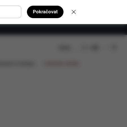
Pokračovat
Hledat
CS
y ke stažení
FAQ
Náhradní díly
Recenze
lupráce na designu
Limitované nabídky