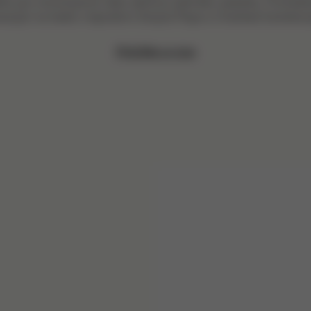
ku pro novorozence nebo stylovou jednotku sedačky. Promyšl
azující na tradici inspirativní dvojice Raye a Charlese Eamesov
Přečtěte si více