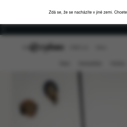
Zdá se, že se nacházíte v jiné zemi. Chcet
Kariéra
CYBEX Club
CYBEX Live
Stores
Cestovní systém
Kompatibilní s přír
COYA
News
Autosedačky
Kočárky