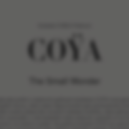
Kočárek CYBEX Platinum
COŸA
The Small Wonder
jte jako profíci s cestovním golfovým kočárkem COŸA nové gen
paktní ikonou, která nabízí stejný komfort jako plnohodnotný ko
lfáč snadno připevníte inovativní skládací korbičku, která splňu
ího zavazadla, a váš drobeček může cestovat v pohodlí už od n
aveno na cestovní systém. Na golfový kočárek COŸA lze upevni