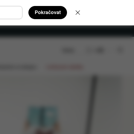
Pokračovat
Hledat
CS
Koupit nyní
 kočárek
Vyberte si ten svůj
lupráce na designu
Limitované nabídky