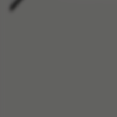
Kočárky
Golfové kočárky
Coya - Style Collection