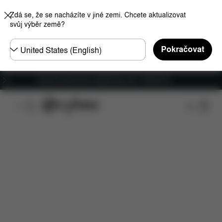
Zdá se, že se nacházíte v jiné zemi. Chcete aktualizovat
svůj výběr země?
Other
Pokračovat
Regions
Doprava zdarma pro objednávky nad 1 400,00 Kč
Funkce
Kompatibilita s automobily
Instalace