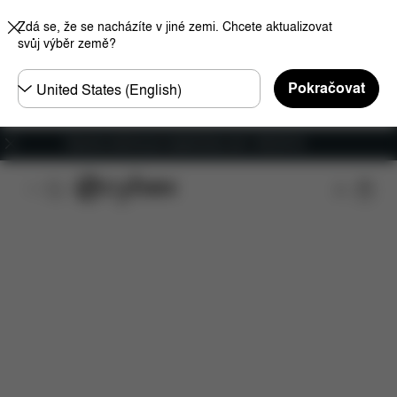
Zdá se, že se nacházíte v jiné zemi. Chcete aktualizovat
svůj výběr země?
Other
Pokračovat
Regions
Doprava zdarma pro objednávky nad 1 400,00 Kč
Funkce
Kompatibilita s automobily
Instalace