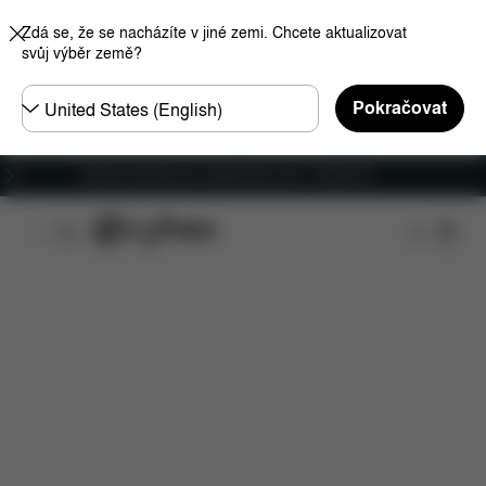
Zdá se, že se nacházíte v jiné zemi. Chcete aktualizovat
svůj výběr země?
Other
Pokračovat
Regions
Doprava zdarma pro objednávky nad 1 400,00 Kč
Funkce
Kompatibilita s automobily
Instalace