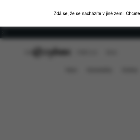
Zdá se, že se nacházíte v jiné zemi. Chcet
Kariéra
CYBEX Club
CYBEX Live
Stores
Co je zahrnu
Bezpečnostní popruhy Platinum
News
Autosedačky
Kočárky