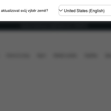
Other
e aktualizovat svůj výběr země?
Regions
Doprava zdarma pro objednávky nad 1 400,00 Kč
to v ceně?
Položky ke stažení
Náhradní díly
Rece
Home & Living
Sport
Dětské nosítko
Doplňky
Spo