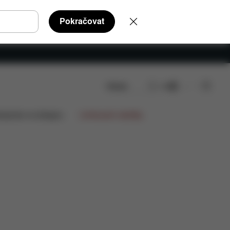
Pokračovat
Hledat
CS
nze
lupráce na designu
Limitované nabídky