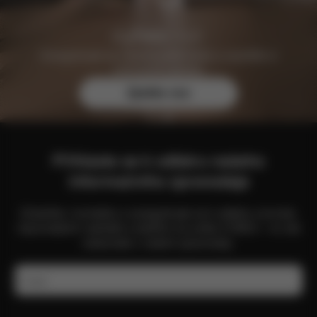
Zaregistrujte se zdarma ještě dnes a zajistěte si
exkluzivní výhody.
Zjistěte více
Přihlaste se k odběru našeho
informačního zpravodaje
Zůstaňte v kontaktu a zaregistrujte se k odběru novinek,
nejnovějších nabídek a dalšího ze světa CYBEX – to vše
naleznete v našem zpravodaji.
E-mail