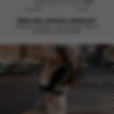
Nepomohlo
Skvělé
Byla tato stránka užitečná?
Ohodnoťte ji smajlíkem – vždy se snažíme zlepšovat.
Vaše zpětná vazba je důležitá.