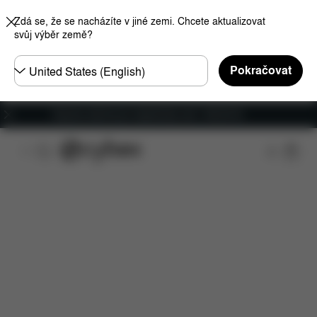
Zdá se, že se nacházíte v jiné zemi. Chcete aktualizovat
svůj výběr země?
Other
Pokračovat
Regions
Doprava zdarma pro objednávky nad 1 400,00 Kč
Rozměry
Náhradní díly
Recenze