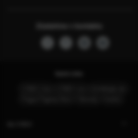
Zůstaňme v kontaktu
Quick Links
CYBEX Club
CYBEX Live
Kontaktujte nás
Prague Flagship Store
Obchody
Kariéra
My CYBEX