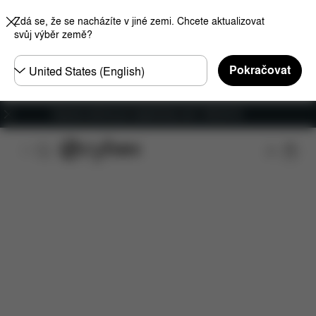
Zdá se, že se nacházíte v jiné zemi. Chcete aktualizovat
svůj výběr země?
Other
Pokračovat
Regions
Doprava zdarma pro objednávky nad 1 400,00 Kč
Funkce
Kompatibilita s automobily
Instalace