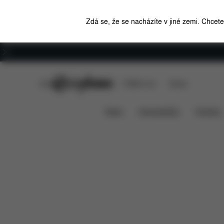
Zdá se, že se nacházíte v jiné zemi. Chcet
Kariéra
CYBEX Club
CYBEX Live
Stores
Funkce
Rozměry
Co je
Fusak Platinum
News
Autosedačky
Kočárky