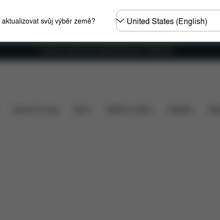
Other
e aktualizovat svůj výběr země?
Regions
Doprava zdarma pro objednávky nad 1 400,00 Kč
 zahrnuto v ceně?
Položky ke stažení
FAQ
Náhradn
Home & Living
Sport
Dětské nosítko
Doplňky
Spo