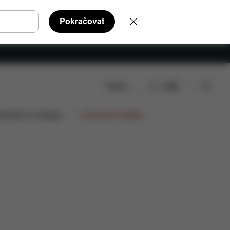
Pokračovat
Hledat
CS
í díly
Recenze
lupráce na designu
Limitované nabídky