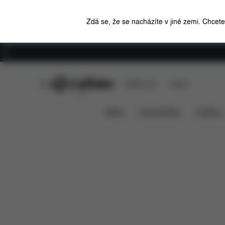
Zdá se, že se nacházíte v jiné zemi. Chcet
Kariéra
CYBEX Club
CYBEX Live
Stores
Funkce
Rozměry
Co je
Fusak Platinum
News
Autosedačky
Kočárky