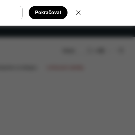
Pokračovat
Hledat
CS
í díly
Recenze
lupráce na designu
Limitované nabídky