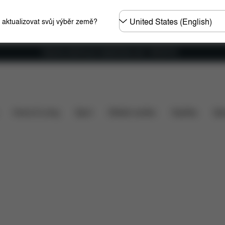
Other
e aktualizovat svůj výběr země?
Regions
Doprava zdarma pro objednávky nad 1 400,00 Kč
 zahrnuto v ceně?
Položky ke stažení
FAQ
Náhradn
Home & Living
Sport
Dětské nosítko
Doplňky
Spo