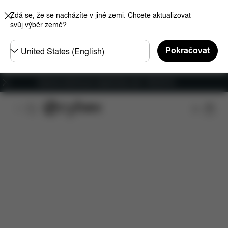
Zdá se, že se nacházíte v jiné zemi. Chcete aktualizovat
svůj výběr země?
Other
Pokračovat
Regions
Doprava zdarma pro objednávky nad 1 400,00 Kč
Funkce
Kompatibilita s automobily
Instalace