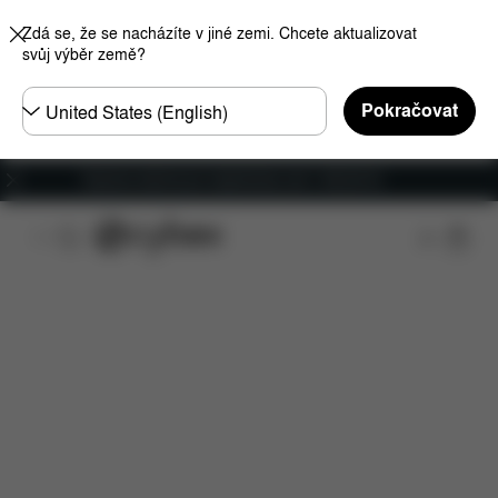
Zdá se, že se nacházíte v jiné zemi. Chcete aktualizovat
svůj výběr země?
Other
Pokračovat
Regions
Doprava zdarma pro objednávky nad 1 400,00 Kč
Funkce
Kompatibilita s automobily
Instalace