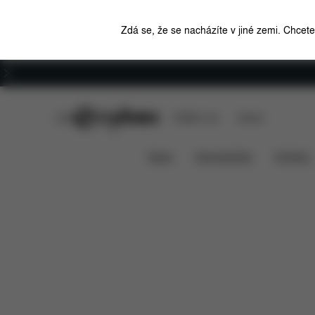
Zdá se, že se nacházíte v jiné zemi. Chcet
Kariéra
CYBEX Club
CYBEX Live
Stores
Solution X i-Fix
Funkce
Kompatibilita s a
News
Autosedačky
Kočárky