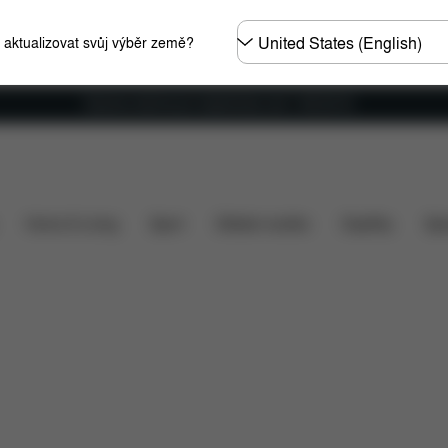
Other
e aktualizovat svůj výběr země?
Regions
Doprava zdarma pro objednávky nad 1 400,00 Kč
utomobily
Rozměry
Co je zahrnuto v ceně?
Položk
Home & Living
Sport
Dětské nosítko
Doplňky
Spo