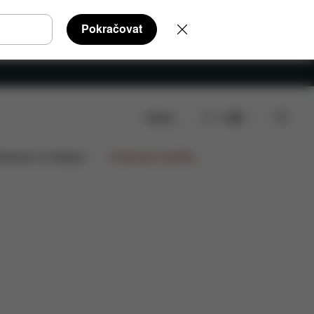
Pokračovat
Hledat
CS
y ke stažení
FAQ
Náhradní díly
Recenze
lupráce na designu
Limitované nabídky