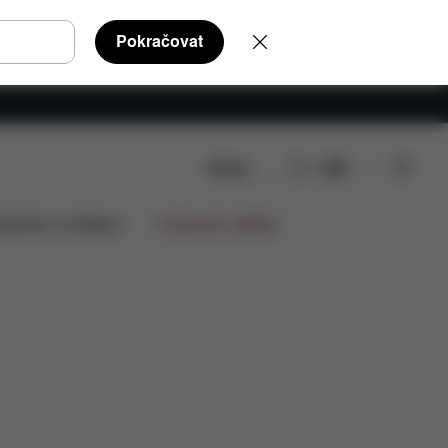
Pokračovat
Hledat
CS
ly
Recenze
lupráce na designu
Limitované nabídky