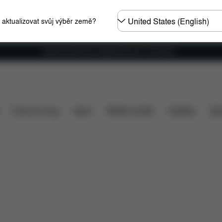
Other
e aktualizovat svůj výběr země?
Regions
Doprava zdarma pro objednávky nad 1 400,00 Kč
Co je zahrnuto v ceně?
Položky ke stažení
Náhradní dí
Home & Living
Sport
Dětské nosítko
Doplňky
Spo