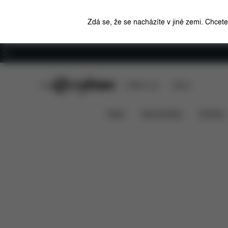
Zdá se, že se nacházíte v jiné zemi. Chcet
Kariéra
CYBEX Club
CYBEX Live
Stores
Funkce
Rozměry
Lemo Platinum 4 v 1
News
Autosedačky
Kočárky